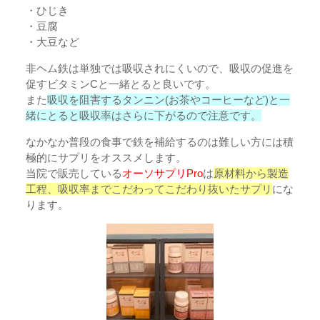
・ひじき
・豆腐
・大豆など
非ヘム鉄は単独では吸収されにくいので、吸収の促進を
促すビタミンCと一緒とると良いです。
また
吸収を阻害するタンニン(お茶やコーヒーなど)と一
緒にとると吸収率はさらに下がるので注意です。
なかなか普段の食事で鉄を補給するのは難しい方には積
極的にサプリをオススメします。
当院で販売している
オーソサプリPro
は
原材料から製造
工程、吸収率までこだわってこだわり抜いたサプリ
にな
ります。